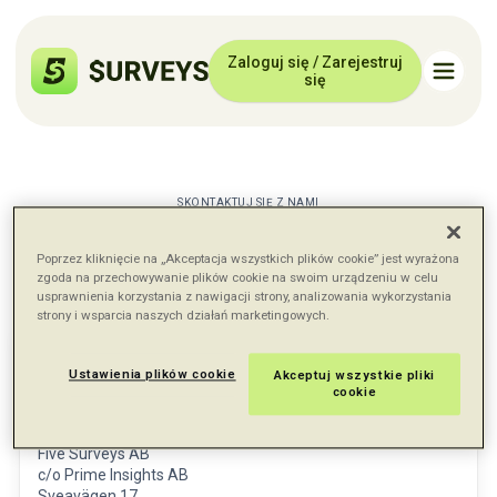
Zaloguj się / Zarejestruj
się
SKONTAKTUJ SIĘ Z NAMI
Skontaktuj się z nami
Daj nam znać, jeśli możemy w czymś pomóc
Poprzez kliknięcie na „Akceptacja wszystkich plików cookie” jest wyrażona
zgoda na przechowywanie plików cookie na swoim urządzeniu w celu
usprawnienia korzystania z nawigacji strony, analizowania wykorzystania
strony i wsparcia naszych działań marketingowych.
Ustawienia plików cookie
Akceptuj wszystkie pliki
cookie
Lokalizacja
Five Surveys AB
c/o Prime Insights AB
Sveavägen 17