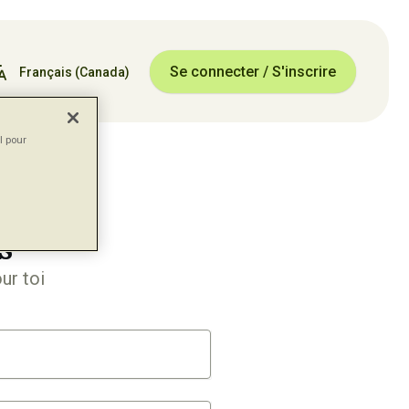
Se connecter / S'inscrire
Français
(Canada)
l pour
s
ur toi