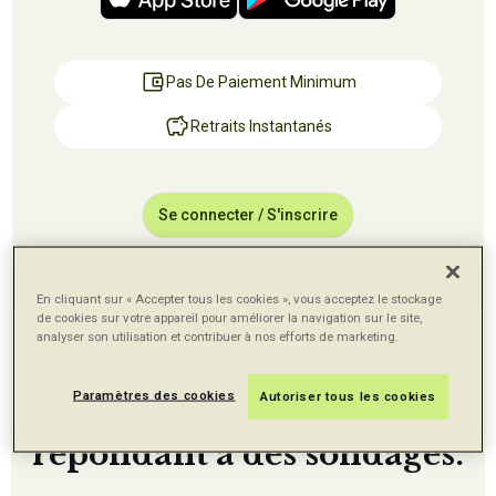
Pas De Paiement Minimum
Retraits Instantanés
Se connecter / S'inscrire
En cliquant sur « Accepter tous les cookies », vous acceptez le stockage
de cookies sur votre appareil pour améliorer la navigation sur le site,
Nous changeons la façon
analyser son utilisation et contribuer à nos efforts de marketing.
dont les gens gagnent de
Paramètres des cookies
Autoriser tous les cookies
l'argent en ligne en
répondant à des sondages.