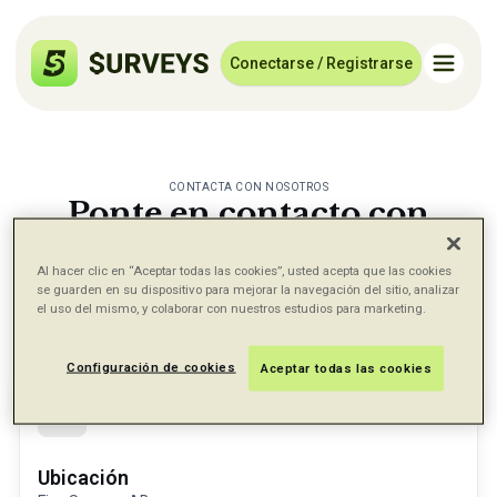
Conectarse / Registrarse
CONTACTA CON NOSOTROS
Ponte en contacto con
nosotros
Al hacer clic en “Aceptar todas las cookies”, usted acepta que las cookies
Déjanos saber si hay algo que podamos hacer
se guarden en su dispositivo para mejorar la navegación del sitio, analizar
por ti.
el uso del mismo, y colaborar con nuestros estudios para marketing.
Configuración de cookies
Aceptar todas las cookies
Ubicación