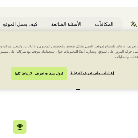
المكافآت
الأسئلة الشائعة
كيف يعمل الموقع
عريف الارتباط للسماح لموقعنا بالعمل بشكل صحيح، ولتخصيص المحتوى والإعلانات، ولتوفير ميزات وس
حليل حركة المرور على الموقع. ونشارك أيضًا المعلومات حول استخدامك موقعنا مع شركائنا على مستو
لانات والتحليلات.
إعدادات ملف تعريف الارتباط
قبول ملفات تعريف الارتباط كلها
كلمة عن خمس استطلاعات
معلومات عنا